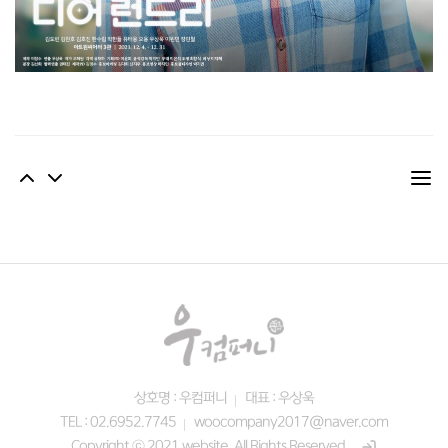
상호명 : 우컴퍼니
대표 : 우상욱
TEL : 02.6952.7745
woocompany2017@naver.com
Copyright ⓒ 2021 website. All Rights Reserved.