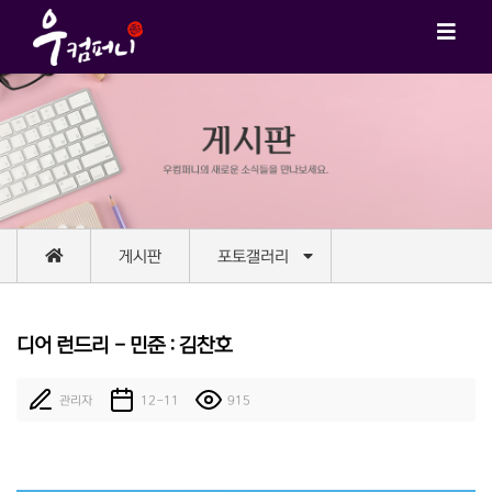
게시판
포토갤러리
디어 런드리 - 민준 : 김찬호
관리자
12-11
915