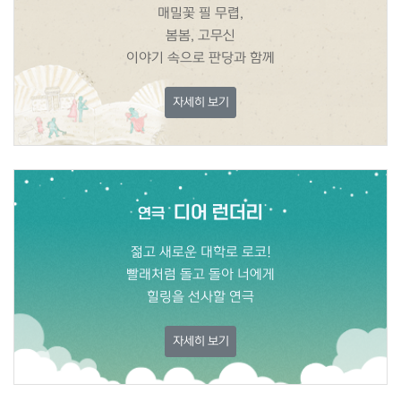
매밀꽃 필 무렵,
봄봄, 고무신
이야기 속으로 판당과 함께
자세히 보기
디어 런더리
연극
젊고 새로운 대학로 로코!
빨래처럼 돌고 돌아 너에게
힐링을 선사할 연극
자세히 보기